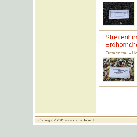
Streifenhö
Erdhörnch
Futtermittel
»
Hö
Copyright © 2011
www.zoo-tierfarm.de