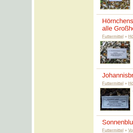
Hörnchens
alle Großh
Futtermittel
»
Hö
Johannisbr
Futtermittel
»
Hö
Sonnenblu
Futtermittel
»
Vo