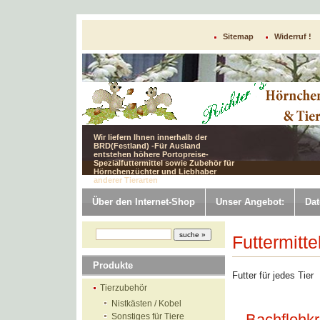
Sitemap
Widerruf !
Wir liefern Ihnen innerhalb der
BRD(Festland) -Für Ausland
entstehen höhere Portopreise-
Spezialfuttermittel sowie Zubehör für
Hörnchenzüchter und Liebhaber
anderer Tierarten
Über den Internet-Shop
Unser Angebot:
Dat
Futtermitte
Produkte
Futter für jedes Tier
Tierzubehör
Nistkästen / Kobel
Sonstiges für Tiere