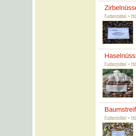
Zirbelnüss
Futtermittel
»
Hö
Haselnüss
Futtermittel
»
Hö
Baumstrei
Futtermittel
»
Hö