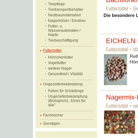
Bachflohkr
Tierpflege
Futtermittel
»
Ge
Tiertransportbehälter
Die besondere L
Nestbaumaterialien
Nagerhölzer / Einstreu
Futter- u.
Wasserautomaten /
Näpfe
EICHELN m
Tierbeschäftigung
Futtermittel
»
Hö
Futtermittel
Reif
Hörnchenfutter
Hör
Vogelfutter
weitere Nager
Gesundheit / Vitalität
Ungezieferbekämpfung
Fallen für Schädlinge
Nagermix-F
Ungezieferbekämpfung
(Biologisch),, Eines für
alle"
Futtermittel
»
we
Fachbücher
Sonstiges