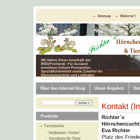
Sitemap
Widerruf !
Wir liefern Ihnen innerhalb der
BRD(Festland) -Für Ausland
entstehen höhere Portopreise-
Spezialfuttermittel sowie Zubehör für
Hörnchenzüchter und Liebhaber
anderer Tierarten
Über den Internet-Shop
Unser Angebot:
Dat
Kontakt (
Produkte
Richter´s
Hörnchenzucht
Tierzubehör
Eva Richter
Nistkästen / Kobel
Platz des Fried
Sonstiges für Tiere