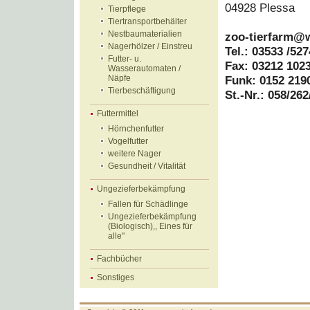
04928 Plessa
Tierpflege
Tiertransportbehälter
Nestbaumaterialien
zoo-tierfarm@
Nagerhölzer / Einstreu
Tel.: 03533 /52
Futter- u.
Fax: 03212 102
Wasserautomaten /
Näpfe
Funk: 0152 219
Tierbeschäftigung
St.-Nr.: 058/26
Futtermittel
Hörnchenfutter
Vogelfutter
weitere Nager
Gesundheit / Vitalität
Ungezieferbekämpfung
Fallen für Schädlinge
Ungezieferbekämpfung
(Biologisch),, Eines für
alle"
Fachbücher
Sonstiges