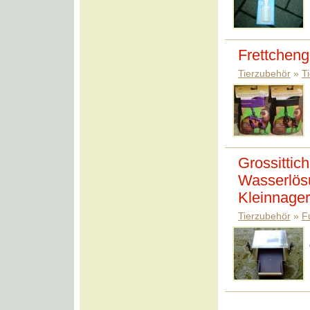
Frettchenge
Tierzubehör
»
T
Grossittic
Wasserlösu
Kleinnager
Tierzubehör
»
F