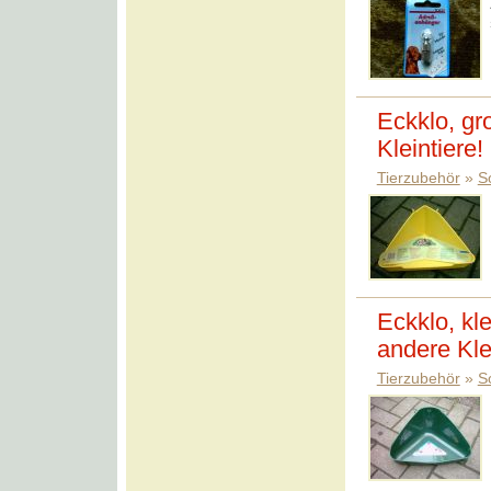
Eckklo, gr
Kleintiere!
Tierzubehör
»
S
Eckklo, kl
andere Klei
Tierzubehör
»
S