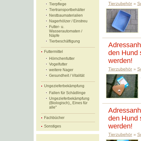
Tierzubehör
»
S
Tierpflege
Tiertransportbehälter
Nestbaumaterialien
Nagerhölzer / Einstreu
Futter- u.
Wasserautomaten /
Näpfe
Tierbeschäftigung
Adressanhä
den Hund s
Futtermittel
Hörnchenfutter
werden!
Vogelfutter
Tierzubehör
»
S
weitere Nager
Gesundheit / Vitalität
Ungezieferbekämpfung
Fallen für Schädlinge
Ungezieferbekämpfung
(Biologisch),, Eines für
alle"
Adressanhä
den Hund s
Fachbücher
werden!
Sonstiges
Tierzubehör
»
S