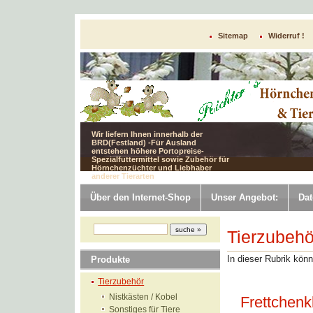
Sitemap
Widerruf !
Wir liefern Ihnen innerhalb der
BRD(Festland) -Für Ausland
entstehen höhere Portopreise-
Spezialfuttermittel sowie Zubehör für
Hörnchenzüchter und Liebhaber
anderer Tierarten
Über den Internet-Shop
Unser Angebot:
Dat
Tierzubehö
In dieser Rubrik könn
Produkte
Tierzubehör
Nistkästen / Kobel
Frettchenk
Sonstiges für Tiere