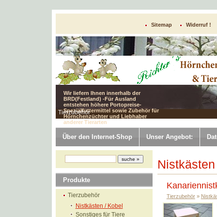
Sitemap
Widerruf !
Wir liefern Ihnen innerhalb der
BRD(Festland) -Für Ausland
entstehen höhere Portopreise-
Spezialfuttermittel sowie Zubehör für
Tierzubehör
Hörnchenzüchter und Liebhaber
anderer Tierarten
Über den Internet-Shop
Unser Angebot:
Dat
Nistkästen
Produkte
Kanariennistk
Tierzubehör
Tierzubehör
»
Nistkä
Nistkästen / Kobel
Sonstiges für Tiere