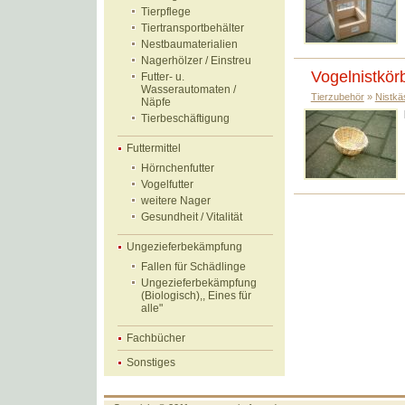
Tierpflege
Tiertransportbehälter
Nestbaumaterialien
Nagerhölzer / Einstreu
Vogelnistkör
Futter- u.
Wasserautomaten /
Tierzubehör
»
Nistkä
Näpfe
Tierbeschäftigung
Futtermittel
Hörnchenfutter
Vogelfutter
weitere Nager
Gesundheit / Vitalität
Ungezieferbekämpfung
Fallen für Schädlinge
Ungezieferbekämpfung
(Biologisch),, Eines für
alle"
Fachbücher
Sonstiges